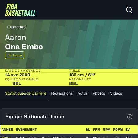
JOUEURS
Aaron
Ona Embo
follow
DATE DE NAISSANCE
TAILLE
14 avr. 2009
185 cm / 6'1"
ÉQUIPE NATIONALE
NATIONALITÉ
BEL
BEL
Statistiques de Carrière
Réalisations
Actus
Photos
Vidéos
Équipe Nationale: Jeune
Voir
ANNÉE
ÉVÉNEMENT
MJ
PPM
RPM
PDPM
EV