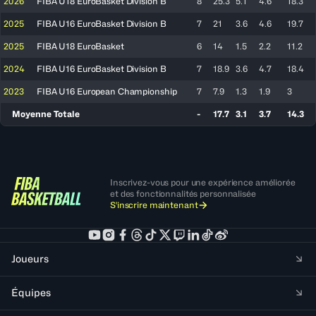
2026
FIBA U18 EuroBasket Division B
8
25.3
5.1
4.6
18.3
2025
FIBA U16 EuroBasket Division B
7
21
3.6
4.6
19.7
2025
FIBA U18 EuroBasket
6
14
1.5
2.2
11.2
2024
FIBA U16 EuroBasket Division B
7
18.9
3.6
4.7
18.4
2023
FIBA U16 European Championship
7
7.9
1.3
1.9
3
Moyenne Totale
-
17.7
3.1
3.7
14.3
Inscrivez-vous pour une expérience améliorée
et des fonctionnalités personnalisée
S'inscrire maintenant
Joueurs
Équipes