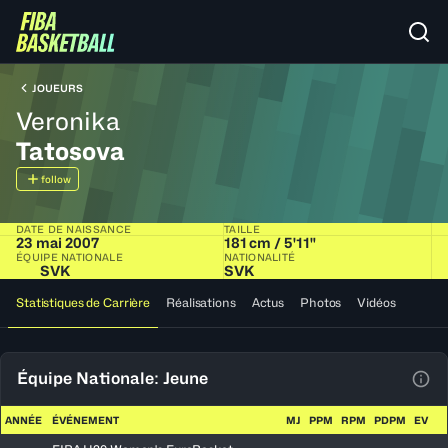
JOUEURS
Veronika
Tatosova
follow
DATE DE NAISSANCE
TAILLE
23 mai 2007
181 cm / 5'11"
ÉQUIPE NATIONALE
NATIONALITÉ
SVK
SVK
Statistiques de Carrière
Réalisations
Actus
Photos
Vidéos
Équipe Nationale: Jeune
Voir
ANNÉE
ÉVÉNEMENT
MJ
PPM
RPM
PDPM
EV