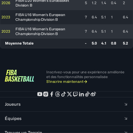
FIBA U20 Women's EuroBasket
2026
5
1.2
1.4
0.4
2
Division B
FIBA U16 Women's European
2023
7
6.4
5.1
1
6.4
Championship Division B
FIBA U16 Women's European
2023
7
6.4
5.1
1
6.4
Championship Division B
Moyenne Totale
-
5.0
4.1
0.8
5.2
Inscrivez-vous pour une expérience améliorée
et des fonctionnalités personnalisée
S'inscrire maintenant
Joueurs
Équipes
Trouver un Terrain