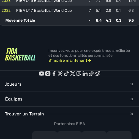
2023
FIBA U19 Basketball World Cup
7
7.7
5.6
0.4
12.6
2022
FIBA U17 Basketball World Cup
7
5.1
2.9
0.1
6.3
Moyenne Totale
-
6.4
4.3
0.3
9.5
Inscrivez-vous pour une expérience améliorée
et des fonctionnalités personnalisée
S'inscrire maintenant
Joueurs
Équipes
Trouver un Terrain
Partenaires FIBA