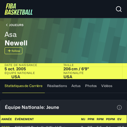
JOUEURS
Asa
Newell
follow
DATE DE NAISSANCE
TAILLE
5 oct. 2005
206 cm / 6'9"
ÉQUIPE NATIONALE
NATIONALITÉ
USA
USA
Statistiques de Carrière
Réalisations
Actus
Photos
Vidéos
Équipe Nationale: Jeune
Voir
ANNÉE
ÉVÉNEMENT
MJ
PPM
RPM
PDPM
EV