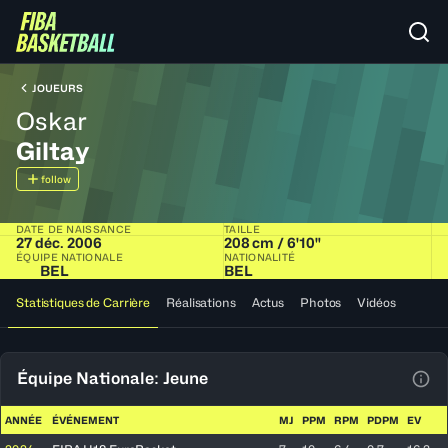
JOUEURS
Oskar
Giltay
follow
DATE DE NAISSANCE
TAILLE
27 déc. 2006
208 cm / 6'10"
ÉQUIPE NATIONALE
NATIONALITÉ
BEL
BEL
Statistiques de Carrière
Réalisations
Actus
Photos
Vidéos
Équipe Nationale: Jeune
Voir
ANNÉE
ÉVÉNEMENT
MJ
PPM
RPM
PDPM
EV