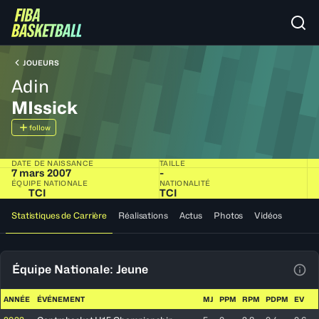
JOUEURS
Adin
MIssick
follow
DATE DE NAISSANCE
TAILLE
7 mars 2007
-
ÉQUIPE NATIONALE
NATIONALITÉ
TCI
TCI
Statistiques de Carrière
Réalisations
Actus
Photos
Vidéos
Équipe Nationale: Jeune
Voir
ANNÉE
ÉVÉNEMENT
MJ
PPM
RPM
PDPM
EV