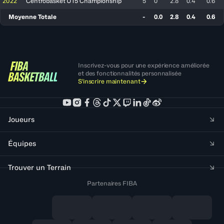
2022
Centrobasket U15 Championship
5
0
2.8
0.4
0.6
Moyenne Totale
-
0.0
2.8
0.4
0.6
Inscrivez-vous pour une expérience améliorée
et des fonctionnalités personnalisée
S'inscrire maintenant
Joueurs
Équipes
Trouver un Terrain
Partenaires FIBA