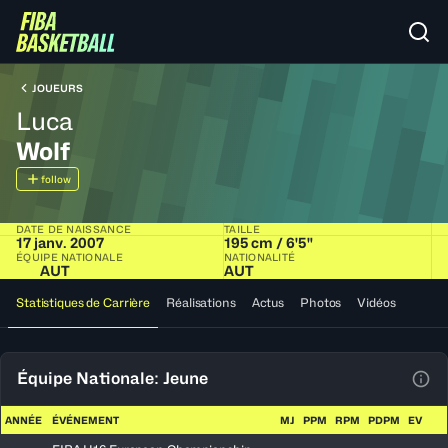
JOUEURS
Luca
Wolf
follow
DATE DE NAISSANCE
TAILLE
17 janv. 2007
195 cm / 6'5"
ÉQUIPE NATIONALE
NATIONALITÉ
AUT
AUT
Statistiques de Carrière
Réalisations
Actus
Photos
Vidéos
Équipe Nationale: Jeune
Voir
ANNÉE
ÉVÉNEMENT
MJ
PPM
RPM
PDPM
EV