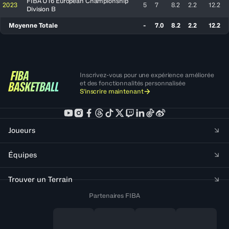
FIBA U16 European Championship
2023
5
7
8.2
2.2
12.2
Division B
Moyenne Totale
-
7.0
8.2
2.2
12.2
Inscrivez-vous pour une expérience améliorée
et des fonctionnalités personnalisée
S'inscrire maintenant
Joueurs
Équipes
Trouver un Terrain
Partenaires FIBA