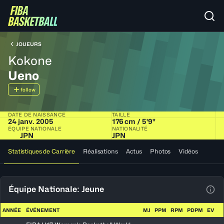
JOUEURS
Kokone
Ueno
follow
DATE DE NAISSANCE
TAILLE
24 janv. 2005
176 cm / 5'9"
ÉQUIPE NATIONALE
NATIONALITÉ
JPN
JPN
Statistiques de Carrière
Réalisations
Actus
Photos
Vidéos
Équipe Nationale: Jeune
Voir
ANNÉE
ÉVÉNEMENT
MJ
PPM
RPM
PDPM
EV