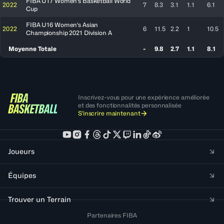
FIBA U17 Women's Basketball World
2022
7
8.3
3.1
1.1
6.1
Cup
FIBA U16 Women's Asian
2022
6
11.5
2.2
1
10.5
Championship 2021 Division A
Moyenne Totale
-
9.8
2.7
1.1
8.1
Inscrivez-vous pour une expérience améliorée
et des fonctionnalités personnalisée
S'inscrire maintenant
Joueurs
Équipes
Trouver un Terrain
Partenaires FIBA