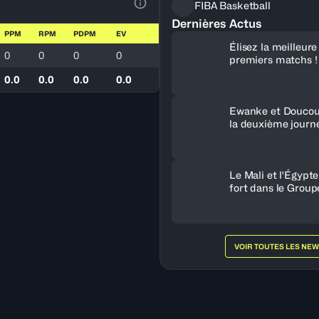
FIBA Basketball
Voir la Légende du Tableau
Dernières Actus
PPM
RPM
PDPM
EV
Élisez la meilleur
0
0
0
0
premiers matchs !
0.0
0.0
0.0
0.0
Ewanke et Doucou
la deuxième journ
Le Mali et l'Égypt
fort dans le Group
VOIR TOUTES LES NE