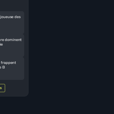
e joueuse des
re dominent
ée
e frappent
e B
WS