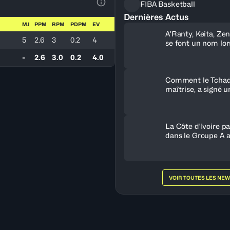
FIBA Basketball
Voir la Légende du Tableau
Dernières Actus
MJ
PPM
RPM
PDPM
EV
A’Ranty, Keita, Ze
5
2.6
3
0.2
4
se font un nom lor
journée
-
2.6
3.0
0.2
4.0
Comment le Tchad,
maîtrise, a signé u
historique contre l
La Côte d'Ivoire pa
dans le Groupe A a
victoire contre l'É
VOIR TOUTES LES NE