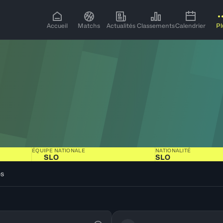
Accueil
Matchs
Actualités
Classements
Calendrier
Pl
ÉQUIPE NATIONALE
NATIONALITÉ
SLO
SLO
os