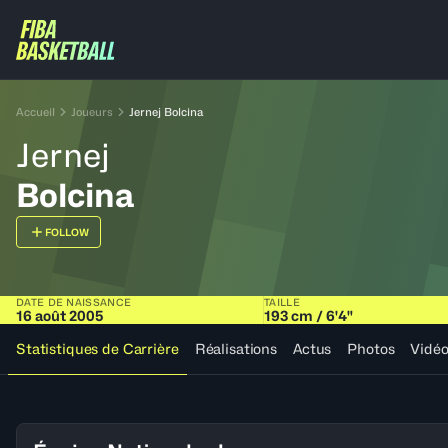
Accueil
Joueurs
Jernej Bolcina
Jernej
Bolcina
FOLLOW
DATE DE NAISSANCE
TAILLE
16 août 2005
193 cm / 6'4"
Statistiques de Carrière
Réalisations
Actus
Photos
Vidé