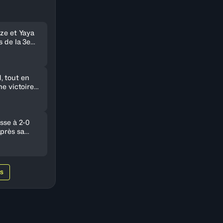
nze et Yaya
s de la 3e
 tout en
ne victoire
e Nigeria
sse à 2-0
près sa
gypte
WS