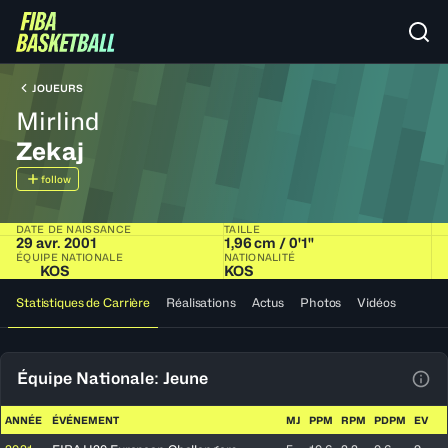
JOUEURS
Mirlind
Zekaj
follow
DATE DE NAISSANCE
TAILLE
29 avr. 2001
1,96 cm / 0'1"
ÉQUIPE NATIONALE
NATIONALITÉ
KOS
KOS
Statistiques de Carrière
Réalisations
Actus
Photos
Vidéos
Équipe Nationale: Jeune
Voir
ANNÉE
ÉVÉNEMENT
MJ
PPM
RPM
PDPM
EV