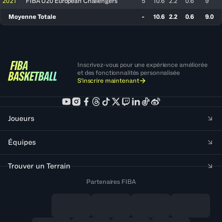
2021
FIBA U20 European Challengers
5
10.6
2.2
0.6
9
Moyenne Totale
-
10.6
2.2
0.6
9.0
Inscrivez-vous pour une expérience améliorée
et des fonctionnalités personnalisée
S'inscrire maintenant
Joueurs
Équipes
Trouver un Terrain
Partenaires FIBA