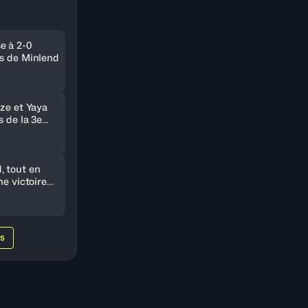
e à 2-0
ts de Minlend
nze et Yaya
s de la 3e
 tout en
ne victoire
e Nigeria
WS