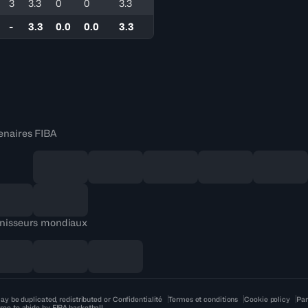
3
3.3
0
0
3.3
-
3.3
0.0
0.0
3.3
enaires FIBA
nisseurs mondiaux
ay be duplicated, redistributed or
Confidentialité
Termes et conditions
Cookie policy
Par
ree to abide by FIBA.basketball