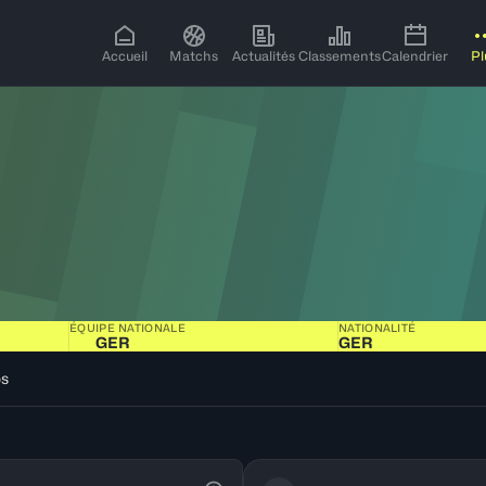
Accueil
Matchs
Actualités
Classements
Calendrier
Pl
ÉQUIPE NATIONALE
NATIONALITÉ
GER
GER
os