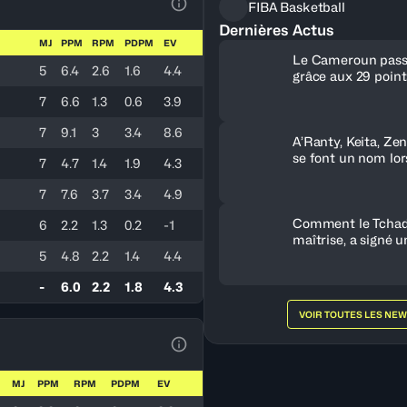
FIBA Basketball
Voir la Légende du Tableau
Dernières Actus
MJ
PPM
RPM
PDPM
EV
Le Cameroun pass
5
6.4
2.6
1.6
4.4
grâce aux 29 poin
7
6.6
1.3
0.6
3.9
7
9.1
3
3.4
8.6
A’Ranty, Keita, Ze
se font un nom lor
7
4.7
1.4
1.9
4.3
journée
7
7.6
3.7
3.4
4.9
Comment le Tchad,
6
2.2
1.3
0.2
-1
maîtrise, a signé u
5
4.8
2.2
1.4
4.4
historique contre l
-
6.0
2.2
1.8
4.3
VOIR TOUTES LES NE
Voir la Légende du Tableau
MJ
PPM
RPM
PDPM
EV