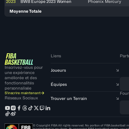
2023
BWB Europe 2023 Women
Phoenix Mercury
Moyenne Totale
Liens
Part
Inscrivez-vous pour
Joueurs
une expérience
améliorée et des
fonctionnalités
Équipes
personnalisée
S'inscrire maintenant
Four
Réseaux Sociaux
Trouver un Terrain
© Copyright FIBA All rights reserved. No portion of FIBA.basketball m
manipulated in any form. By accessing FIBA.basketball pages, you ag