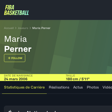
Accueil
Joueurs
Maria Perner
Maria
Perner
FOLLOW
DATE DE NAISSANCE
TAILLE
24 mars 2006
180 cm / 5'11"
Statistiques de Carrière
Réalisations
Actus
Photos
Vidé