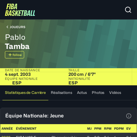
JOUEURS
Pablo
Tamba
follow
DATE DE NAISSANCE
TAILLE
4 sept. 2003
200 cm / 6'7"
ÉQUIPE NATIONALE
NATIONALITÉ
ESP
ESP
Statistiques de Carrière
Réalisations
Actus
Photos
Vidéos
Équipe Nationale: Jeune
Voir
ANNÉE
ÉVÉNEMENT
MJ
PPM
RPM
PDPM
EV