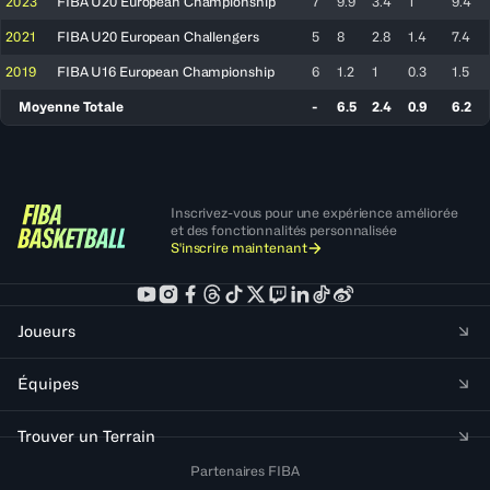
2023
FIBA U20 European Championship
7
9.9
3.4
1
9.4
2021
FIBA U20 European Challengers
5
8
2.8
1.4
7.4
2019
FIBA U16 European Championship
6
1.2
1
0.3
1.5
Moyenne Totale
-
6.5
2.4
0.9
6.2
Inscrivez-vous pour une expérience améliorée
et des fonctionnalités personnalisée
S'inscrire maintenant
Joueurs
Équipes
Trouver un Terrain
Partenaires FIBA