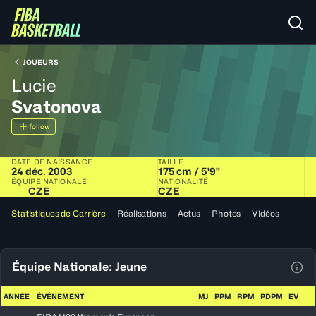
JOUEURS
Lucie
Svatonova
follow
DATE DE NAISSANCE
TAILLE
24 déc. 2003
175 cm / 5'9"
ÉQUIPE NATIONALE
NATIONALITÉ
CZE
CZE
Statistiques de Carrière
Réalisations
Actus
Photos
Vidéos
Équipe Nationale: Jeune
Voir
ANNÉE
ÉVÉNEMENT
MJ
PPM
RPM
PDPM
EV