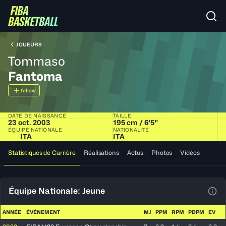
JOUEURS
Tommaso
Fantoma
follow
DATE DE NAISSANCE
TAILLE
23 oct. 2003
195 cm / 6'5"
ÉQUIPE NATIONALE
NATIONALITÉ
ITA
ITA
Statistiques de Carrière
Réalisations
Actus
Photos
Vidéos
Équipe Nationale: Jeune
Voir
ANNÉE
ÉVÉNEMENT
MJ
PPM
RPM
PDPM
EV