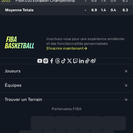
2023
FIBA U20 European Championship
7
6.9
1.4
0.4
6.3
Moyenne Totale
-
6.9
1.4
0.4
6.3
Inscrivez-vous pour une expérience améliorée
et des fonctionnalités personnalisée
S'inscrire maintenant
Joueurs
Équipes
Trouver un Terrain
Partenaires FIBA