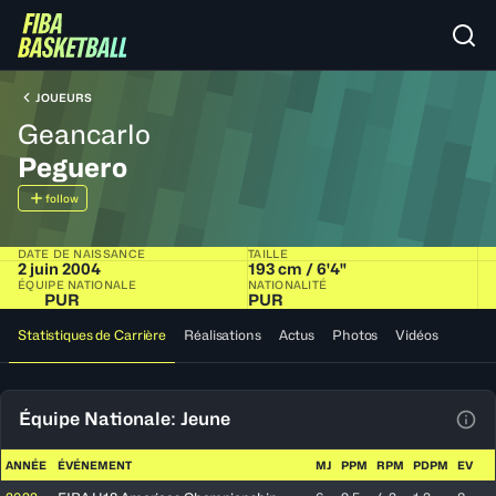
JOUEURS
Geancarlo
Peguero
follow
DATE DE NAISSANCE
TAILLE
2 juin 2004
193 cm / 6'4"
ÉQUIPE NATIONALE
NATIONALITÉ
PUR
PUR
Statistiques de Carrière
Réalisations
Actus
Photos
Vidéos
Équipe Nationale: Jeune
Voir
ANNÉE
ÉVÉNEMENT
MJ
PPM
RPM
PDPM
EV