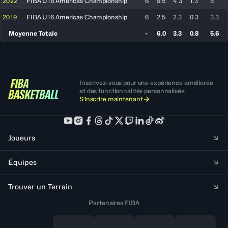
2022
FIBA U18 Americas Championship
6
9.5
4.3
1.3
8
2019
FIBA U16 Americas Championship
6
2.5
2.3
0.3
3.3
Moyenne Totale
-
6.0
3.3
0.8
5.6
Inscrivez-vous pour une expérience améliorée
et des fonctionnalités personnalisée
S'inscrire maintenant
Joueurs
Équipes
Trouver un Terrain
Partenaires FIBA