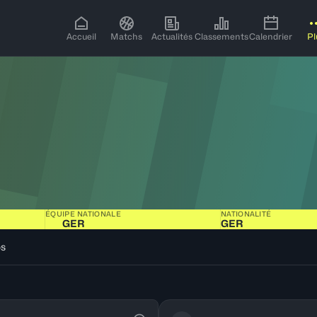
Accueil
Matchs
Actualités
Classements
Calendrier
Pl
ÉQUIPE NATIONALE
NATIONALITÉ
GER
GER
os