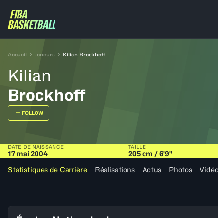
Accueil
Joueurs
Kilian Brockhoff
Kilian
Brockhoff
FOLLOW
DATE DE NAISSANCE
TAILLE
17 mai 2004
205 cm / 6'9"
Statistiques de Carrière
Réalisations
Actus
Photos
Vidé