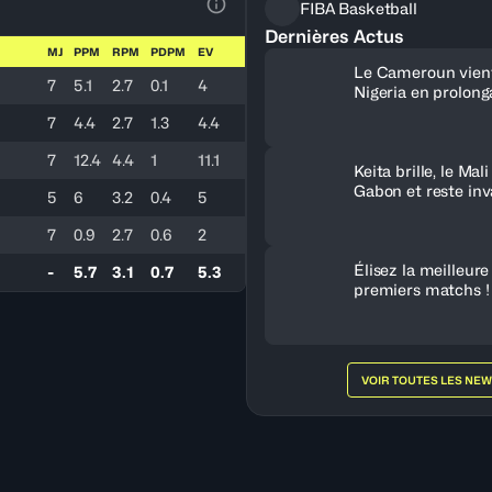
FIBA Basketball
Voir la Légende du Tableau
Dernières Actus
MJ
PPM
RPM
PDPM
EV
Le Cameroun vient
7
5.1
2.7
0.1
4
Nigeria en prolonga
Tunisie fait tombe
7
4.4
2.7
1.3
4.4
7
12.4
4.4
1
11.1
Keita brille, le Mal
Gabon et reste in
5
6
3.2
0.4
5
le Groupe B
7
0.9
2.7
0.6
2
Élisez la meilleur
-
5.7
3.1
0.7
5.3
premiers matchs !
VOIR TOUTES LES NE