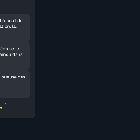
 à bout du
tion, la
r le Sénégal
i écrase le
vaincu dans
e joueuse des
WS