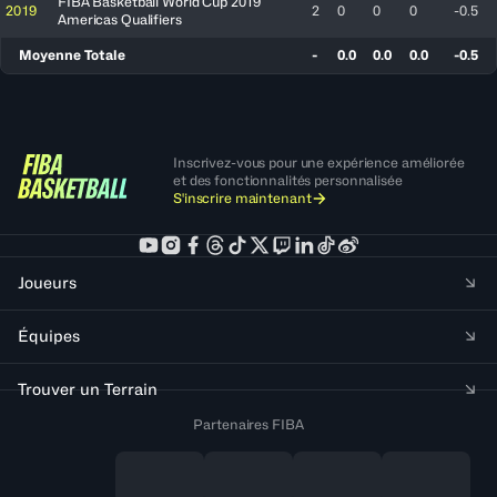
FIBA Basketball World Cup 2019
2019
2
0
0
0
-0.5
Americas Qualifiers
Moyenne Totale
-
0.0
0.0
0.0
-0.5
Inscrivez-vous pour une expérience améliorée
et des fonctionnalités personnalisée
S'inscrire maintenant
Joueurs
Équipes
Trouver un Terrain
Partenaires FIBA