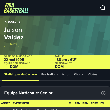
JOUEURS
Jaison
Valdez
follow
DATE DE NAISSANCE
TAILLE
22 mai 1995
188 cm / 6'2"
ÉQUIPE NATIONALE
NATIONALITÉ
DOM
DOM
Statistiques de Carrière
Réalisations
Actus
Photos
Vidéos
Équipe Nationale: Senior
Voir
ANNÉE
ÉVÉNEMENT
MJ
PPM
RPM
PDPM
EV