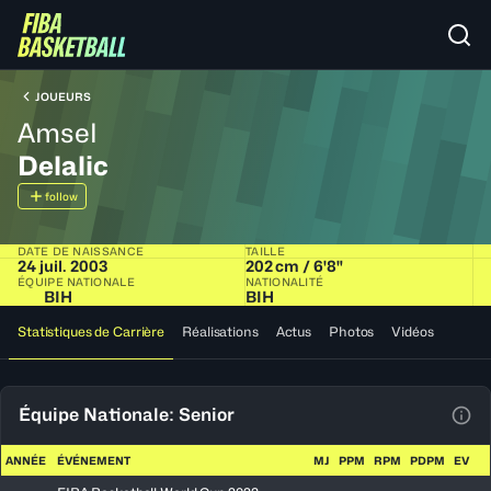
JOUEURS
Amsel
Delalic
follow
DATE DE NAISSANCE
TAILLE
24 juil. 2003
202 cm / 6'8"
ÉQUIPE NATIONALE
NATIONALITÉ
BIH
BIH
Statistiques de Carrière
Réalisations
Actus
Photos
Vidéos
Équipe Nationale: Senior
Voir
ANNÉE
ÉVÉNEMENT
MJ
PPM
RPM
PDPM
EV