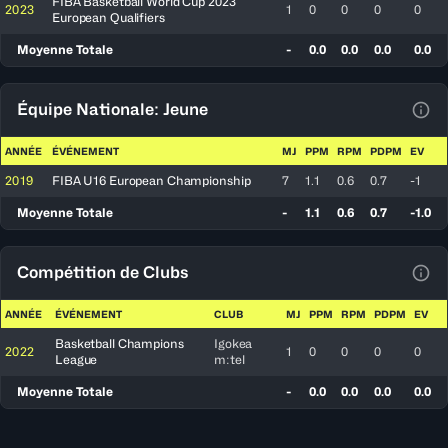
FIBA Basketball World Cup 2023
2023
1
0
0
0
0
European Qualifiers
Moyenne Totale
-
0.0
0.0
0.0
0.0
Équipe Nationale: Jeune
Voir
ANNÉE
ÉVÉNEMENT
MJ
PPM
RPM
PDPM
EV
2019
FIBA U16 European Championship
7
1.1
0.6
0.7
-1
Moyenne Totale
-
1.1
0.6
0.7
-1.0
Compétition de Clubs
Voir
ANNÉE
ÉVÉNEMENT
CLUB
MJ
PPM
RPM
PDPM
EV
Basketball Champions
Igokea
2022
1
0
0
0
0
League
m:tel
Moyenne Totale
-
0.0
0.0
0.0
0.0