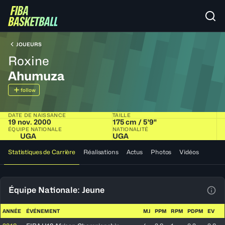
JOUEURS
Roxine
Ahumuza
follow
DATE DE NAISSANCE
TAILLE
19 nov. 2000
175 cm / 5'9"
ÉQUIPE NATIONALE
NATIONALITÉ
UGA
UGA
Statistiques de Carrière
Réalisations
Actus
Photos
Vidéos
Équipe Nationale: Jeune
Voir
ANNÉE
ÉVÉNEMENT
MJ
PPM
RPM
PDPM
EV