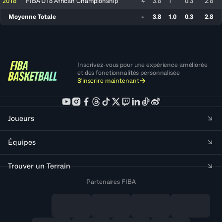
2018
FIBA U18 African Championship
4
3.8
1
0.3
2.8
Moyenne Totale
-
3.8
1.0
0.3
2.8
Inscrivez-vous pour une expérience améliorée
et des fonctionnalités personnalisée
S'inscrire maintenant
Joueurs
Équipes
Trouver un Terrain
Partenaires FIBA