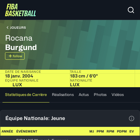
JOUEURS
Rocana
Burgund
follow
DATE DE NAISSANCE
TAILLE
18 janv. 2004
183 cm / 6'0"
ÉQUIPE NATIONALE
NATIONALITÉ
LUX
LUX
Statistiques de Carrière
Réalisations
Actus
Photos
Vidéos
Équipe Nationale: Jeune
Voir
ANNÉE
ÉVÉNEMENT
MJ
PPM
RPM
PDPM
EV