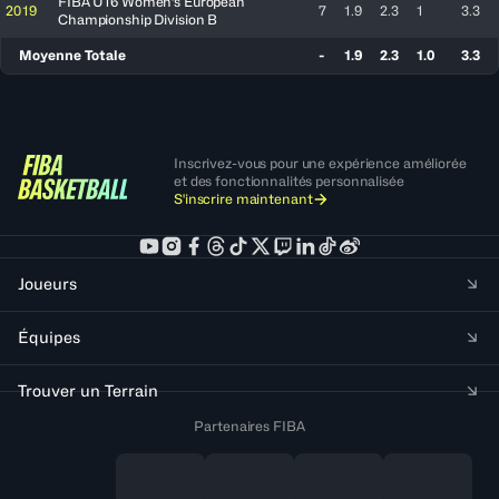
FIBA U16 Women's European
2019
7
1.9
2.3
1
3.3
Championship Division B
Moyenne Totale
-
1.9
2.3
1.0
3.3
Inscrivez-vous pour une expérience améliorée
et des fonctionnalités personnalisée
S'inscrire maintenant
Joueurs
Équipes
Trouver un Terrain
Partenaires FIBA