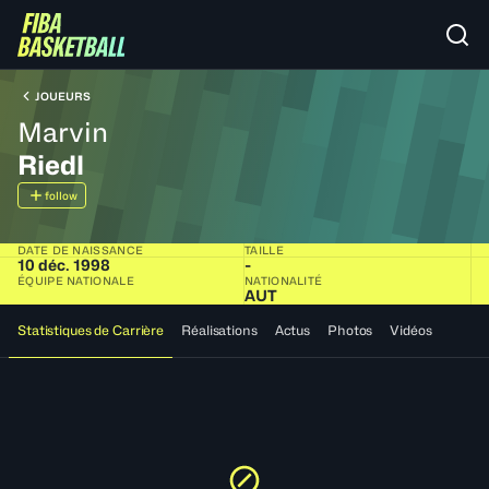
JOUEURS
Marvin
Riedl
follow
DATE DE NAISSANCE
TAILLE
10 déc. 1998
-
ÉQUIPE NATIONALE
NATIONALITÉ
AUT
Statistiques de Carrière
Réalisations
Actus
Photos
Vidéos