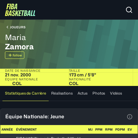
JOUEURS
Maria
Zamora
follow
DATE DE NAISSANCE
TAILLE
21 nov. 2000
173 cm / 5'8"
ÉQUIPE NATIONALE
NATIONALITÉ
COL
COL
Statistiques de Carrière
Réalisations
Actus
Photos
Vidéos
Équipe Nationale: Jeune
Voir
ANNÉE
ÉVÉNEMENT
MJ
PPM
RPM
PDPM
EV