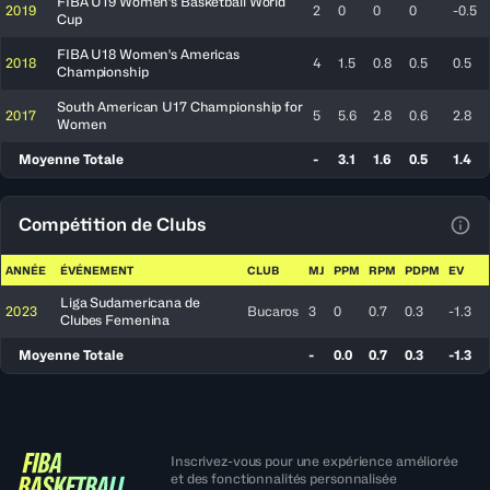
FIBA U19 Women's Basketball World
2019
2
0
0
0
-0.5
Cup
FIBA U18 Women's Americas
2018
4
1.5
0.8
0.5
0.5
Championship
South American U17 Championship for
2017
5
5.6
2.8
0.6
2.8
Women
Moyenne Totale
-
3.1
1.6
0.5
1.4
Compétition de Clubs
Voir
ANNÉE
ÉVÉNEMENT
CLUB
MJ
PPM
RPM
PDPM
EV
Liga Sudamericana de
2023
Bucaros
3
0
0.7
0.3
-1.3
Clubes Femenina
Moyenne Totale
-
0.0
0.7
0.3
-1.3
Inscrivez-vous pour une expérience améliorée
et des fonctionnalités personnalisée