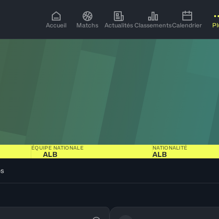
Accueil
Matchs
Actualités
Classements
Calendrier
Pl
ÉQUIPE NATIONALE
NATIONALITÉ
ALB
ALB
os