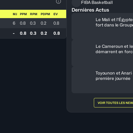
FIBA Basketball
Voir la Légende du Tableau
Dernières Actus
MJ
PPM
RPM
PDPM
EV
Le Mali et l'Égypt
6
0.8
0.3
0.2
0.8
fort dans le Group
-
0.8
0.3
0.2
0.8
Le Cameroun et le
démarrent en forc
Toyounon et Anari
première journée
VOIR TOUTES LES NE