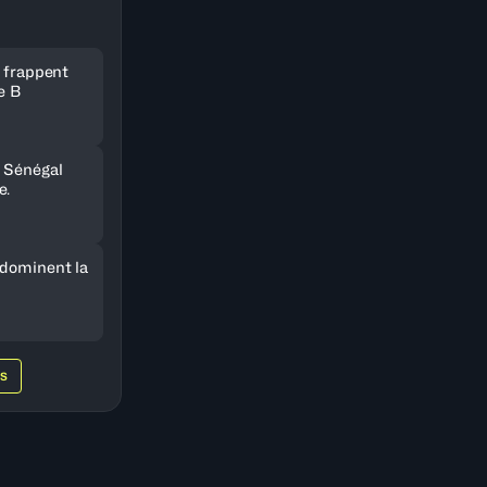
e frappent
e B
 Sénégal
e.
 dominent la
WS