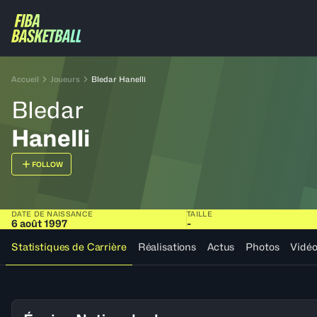
Accueil
Joueurs
Bledar Hanelli
Bledar
Hanelli
FOLLOW
DATE DE NAISSANCE
TAILLE
6 août 1997
-
Statistiques de Carrière
Réalisations
Actus
Photos
Vidé