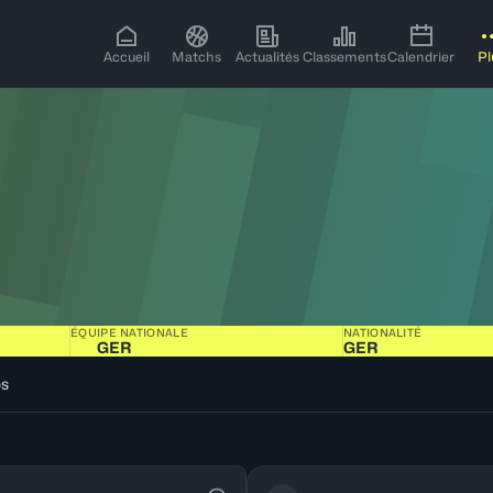
Accueil
Matchs
Actualités
Classements
Calendrier
Pl
ÉQUIPE NATIONALE
NATIONALITÉ
GER
GER
os