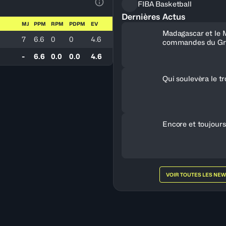
FIBA Basketball
Voir la Légende du Tableau
Dernières Actus
MJ
PPM
RPM
PDPM
EV
Madagascar et le 
7
6.6
0
0
4.6
commandes du Gr
-
6.6
0.0
0.0
4.6
Qui soulevèra le t
Encore et toujours
VOIR TOUTES LES NE