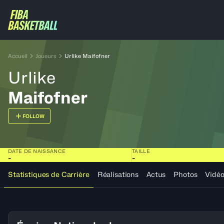
Accueil
Joueurs
Urlike Maifofner
Urlike
Maifofner
FOLLOW
DATE DE NAISSANCE
TAILLE
-
-
Statistiques de Carrière
Réalisations
Actus
Photos
Vidé