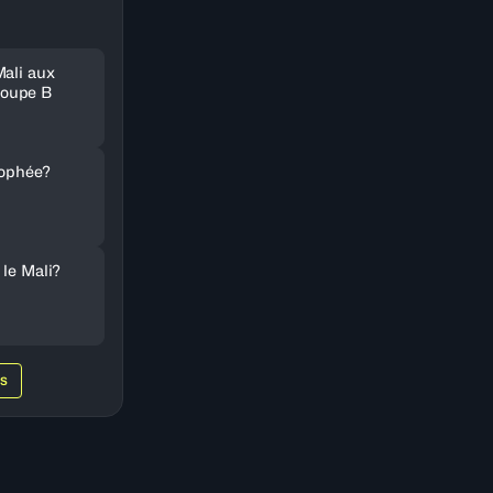
Mali aux
oupe B
rophée?
 le Mali?
WS