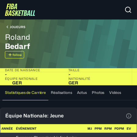
JOUEURS
Roland
Bedarf
follow
DATE DE NAISSANCE
TAILLE
-
-
ÉQUIPE NATIONALE
NATIONALITÉ
GER
GER
Statistiques de Carrière
Réalisations
Actus
Photos
Vidéos
Équipe Nationale: Jeune
Voir
ANNÉE
ÉVÉNEMENT
MJ
PPM
RPM
PDPM
EV