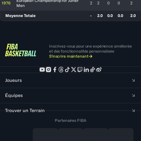
European Championship for Junior
1976
2
2
0
0
2
Men
Moyenne Totale
-
2.0
0.0
0.0
2.0
Inscrivez-vous pour une expérience améliorée
et des fonctionnalités personnalisée
S'inscrire maintenant
Joueurs
Équipes
Trouver un Terrain
Partenaires FIBA