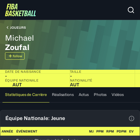
JOUEURS
Michael
Zoufal
follow
DATE DE NAISSANCE
TAILLE
-
-
ÉQUIPE NATIONALE
NATIONALITÉ
AUT
AUT
Statistiques de Carrière
Réalisations
Actus
Photos
Vidéos
Équipe Nationale: Jeune
Voir
ANNÉE
ÉVÉNEMENT
MJ
PPM
RPM
PDPM
EV