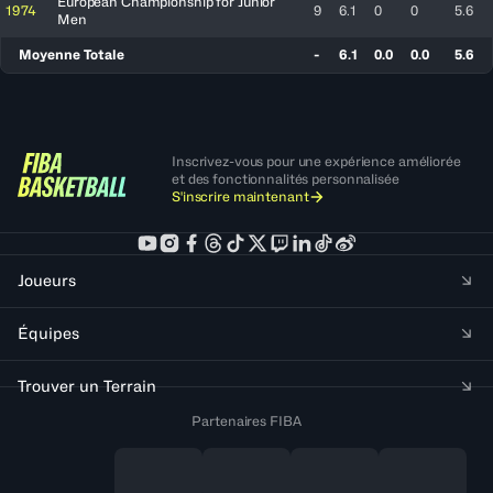
European Championship for Junior
1974
9
6.1
0
0
5.6
Men
Moyenne Totale
-
6.1
0.0
0.0
5.6
Inscrivez-vous pour une expérience améliorée
et des fonctionnalités personnalisée
S'inscrire maintenant
Joueurs
Équipes
Trouver un Terrain
Partenaires FIBA