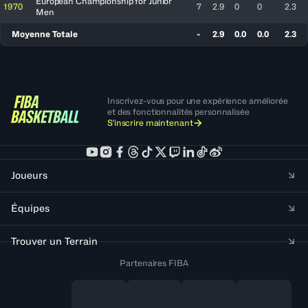
European Championship for Junior
1970
7
2.9
0
0
2.3
Men
Moyenne Totale
-
2.9
0.0
0.0
2.3
Inscrivez-vous pour une expérience améliorée
et des fonctionnalités personnalisée
S'inscrire maintenant
Joueurs
Équipes
Trouver un Terrain
Partenaires FIBA