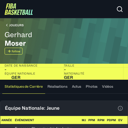
JOUEURS
Gerhard
Moser
follow
DATE DE NAISSANCE
TAILLE
-
-
ÉQUIPE NATIONALE
NATIONALITÉ
GER
GER
Statistiques de Carrière
Réalisations
Actus
Photos
Vidéos
Équipe Nationale: Jeune
Voir
ANNÉE
ÉVÉNEMENT
MJ
PPM
RPM
PDPM
EV