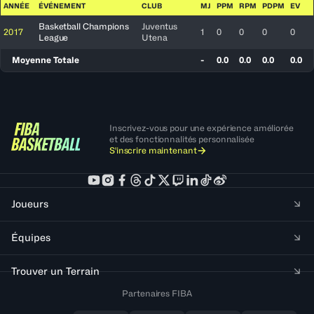
ANNÉE
ÉVÉNEMENT
CLUB
MJ
PPM
RPM
PDPM
EV
Basketball Champions
Juventus
2017
1
0
0
0
0
League
Utena
Moyenne Totale
-
0.0
0.0
0.0
0.0
Inscrivez-vous pour une expérience améliorée
et des fonctionnalités personnalisée
S'inscrire maintenant
Joueurs
Équipes
Trouver un Terrain
Partenaires FIBA