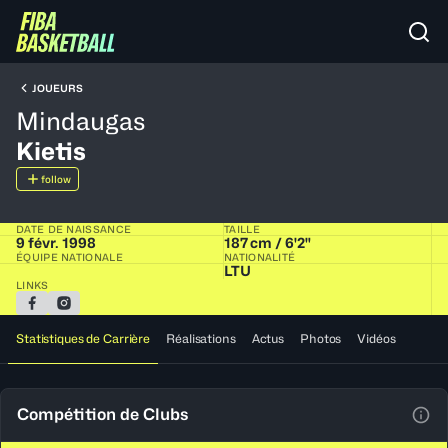
JOUEURS
Mindaugas
Kietis
follow
DATE DE NAISSANCE
TAILLE
9 févr. 1998
187 cm / 6'2"
ÉQUIPE NATIONALE
NATIONALITÉ
LTU
LINKS
Statistiques de Carrière
Réalisations
Actus
Photos
Vidéos
Compétition de Clubs
Voir