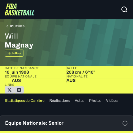
JOUEURS
Will
Magnay
follow
DATE DE NAISSANCE
TAILLE
10 juin 1998
208 cm / 6'10"
ÉQUIPE NATIONALE
NATIONALITÉ
AUS
AUS
LINKS
Statistiques de Carrière
Réalisations
Actus
Photos
Vidéos
Équipe Nationale: Senior
Voir