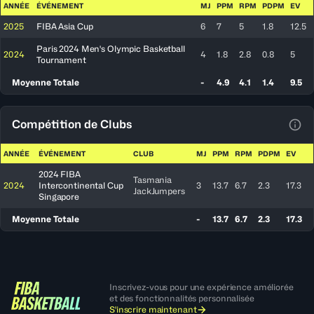
ANNÉE
ÉVÉNEMENT
MJ
PPM
RPM
PDPM
EV
2025
FIBA Asia Cup
6
7
5
1.8
12.5
Paris 2024 Men's Olympic Basketball
2024
4
1.8
2.8
0.8
5
Tournament
Moyenne Totale
-
4.9
4.1
1.4
9.5
Compétition de Clubs
Voir
ANNÉE
ÉVÉNEMENT
CLUB
MJ
PPM
RPM
PDPM
EV
2024 FIBA
Tasmania
2024
Intercontinental Cup
3
13.7
6.7
2.3
17.3
JackJumpers
Singapore
Moyenne Totale
-
13.7
6.7
2.3
17.3
Inscrivez-vous pour une expérience améliorée
et des fonctionnalités personnalisée
S'inscrire maintenant