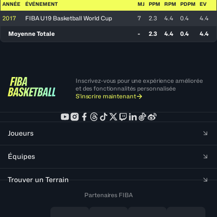
ANNÉE
ÉVÉNEMENT
MJ
PPM
RPM
PDPM
EV
2017
FIBA U19 Basketball World Cup
7
2.3
4.4
0.4
4.4
Moyenne Totale
-
2.3
4.4
0.4
4.4
Inscrivez-vous pour une expérience améliorée
et des fonctionnalités personnalisée
S'inscrire maintenant
Joueurs
Équipes
Trouver un Terrain
Partenaires FIBA