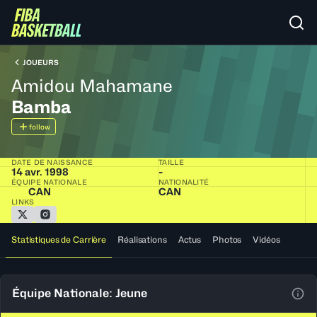
JOUEURS
Amidou Mahamane
Bamba
follow
DATE DE NAISSANCE
TAILLE
14 avr. 1998
-
ÉQUIPE NATIONALE
NATIONALITÉ
CAN
CAN
LINKS
Statistiques de Carrière
Réalisations
Actus
Photos
Vidéos
Équipe Nationale: Jeune
Voir