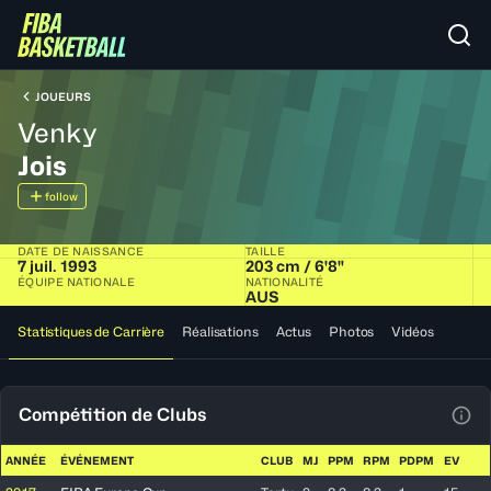
JOUEURS
Venky
Jois
follow
DATE DE NAISSANCE
TAILLE
7 juil. 1993
203 cm / 6'8"
ÉQUIPE NATIONALE
NATIONALITÉ
AUS
Statistiques de Carrière
Réalisations
Actus
Photos
Vidéos
Compétition de Clubs
Voir
ANNÉE
ÉVÉNEMENT
CLUB
MJ
PPM
RPM
PDPM
EV