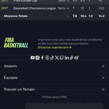
2017
FIBA Europe Cup
Tartu
3
8.3
8.3
1
15
2017
Basketball Champions League
Tartu
4
7
12
1
13.3
Moyenne Totale
-
7.6
10.4
1.0
14.0
Inscrivez-vous pour une expérience améliorée
et des fonctionnalités personnalisée
S'inscrire maintenant
Joueurs
Équipes
Trouver un Terrain
Partenaires FIBA