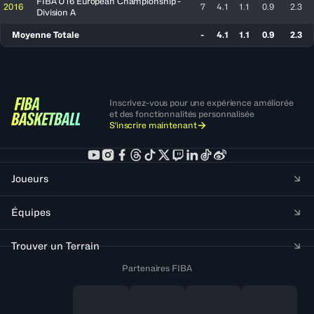
FIBA U16 European Championship -
2016
7
4.1
1.1
0.9
2.3
Division A
Moyenne Totale
-
4.1
1.1
0.9
2.3
Inscrivez-vous pour une expérience améliorée
et des fonctionnalités personnalisée
S'inscrire maintenant
Joueurs
Équipes
Trouver un Terrain
Partenaires FIBA