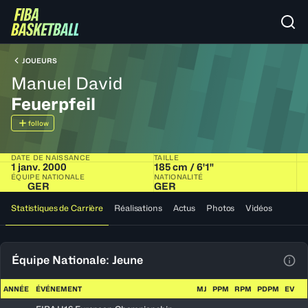
JOUEURS
Manuel David
Feuerpfeil
follow
DATE DE NAISSANCE
TAILLE
1 janv. 2000
185 cm / 6'1"
ÉQUIPE NATIONALE
NATIONALITÉ
GER
GER
Statistiques de Carrière
Réalisations
Actus
Photos
Vidéos
Équipe Nationale: Jeune
Voir
ANNÉE
ÉVÉNEMENT
MJ
PPM
RPM
PDPM
EV