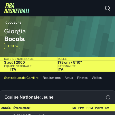
JOUEURS
Giorgia
Bocola
follow
DATE DE NAISSANCE
TAILLE
3 août 2000
178 cm / 5'10"
ÉQUIPE NATIONALE
NATIONALITÉ
ITA
ITA
Statistiques de Carrière
Réalisations
Actus
Photos
Vidéos
Équipe Nationale: Jeune
Voir
ANNÉE
ÉVÉNEMENT
MJ
PPM
RPM
PDPM
EV