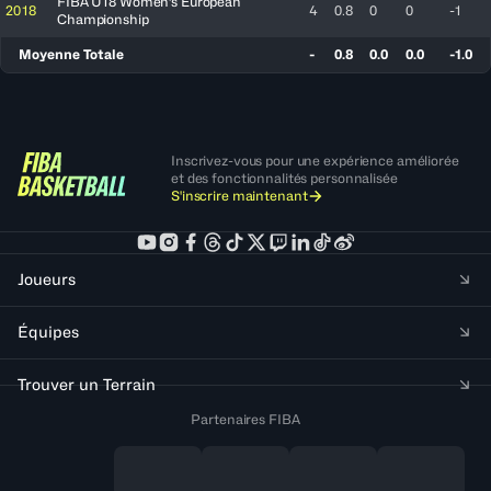
FIBA U18 Women's European
2018
4
0.8
0
0
-1
Championship
Moyenne Totale
-
0.8
0.0
0.0
-1.0
Inscrivez-vous pour une expérience améliorée
et des fonctionnalités personnalisée
S'inscrire maintenant
Joueurs
Équipes
Trouver un Terrain
Partenaires FIBA