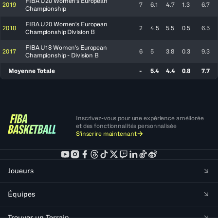
FIBA U20 Women's European
2019
7
6.1
4.7
1.3
6.7
Championship
FIBA U20 Women's European
2018
2
4.5
5.5
0.5
6.5
Championship Division B
FIBA U18 Women's European
2017
6
5
3.8
0.3
9.3
Championship - Division B
Moyenne Totale
-
5.4
4.4
0.8
7.7
Inscrivez-vous pour une expérience améliorée
et des fonctionnalités personnalisée
S'inscrire maintenant
Joueurs
Équipes
Trouver un Terrain