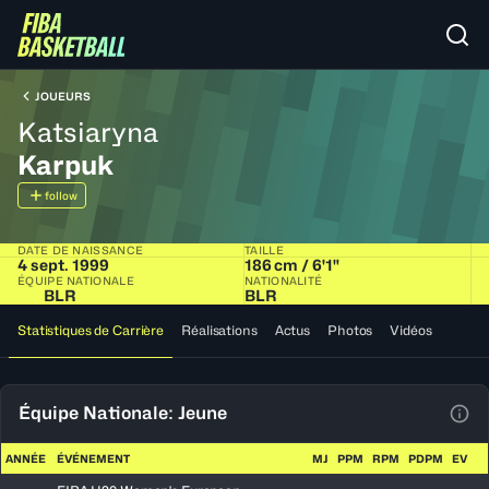
JOUEURS
Katsiaryna
Karpuk
follow
DATE DE NAISSANCE
TAILLE
4 sept. 1999
186 cm / 6'1"
ÉQUIPE NATIONALE
NATIONALITÉ
BLR
BLR
Statistiques de Carrière
Réalisations
Actus
Photos
Vidéos
Équipe Nationale: Jeune
Voir
ANNÉE
ÉVÉNEMENT
MJ
PPM
RPM
PDPM
EV