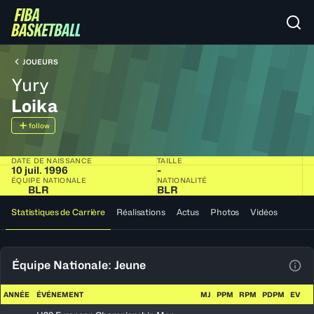
JOUEURS
Yury
Loika
follow
DATE DE NAISSANCE
TAILLE
10 juil. 1996
-
ÉQUIPE NATIONALE
NATIONALITÉ
BLR
BLR
Statistiques de Carrière
Réalisations
Actus
Photos
Vidéos
Équipe Nationale: Jeune
Voir
ANNÉE
ÉVÉNEMENT
MJ
PPM
RPM
PDPM
EV