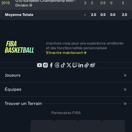
U20 European Championship Men -
2015
2
2
0.5
0
2
Division B
Moyenne Totale
-
2.0
0.5
0.0
2.0
Inscrivez-vous pour une expérience améliorée
et des fonctionnalités personnalisée
S'inscrire maintenant
Joueurs
Équipes
Trouver un Terrain
Partenaires FIBA