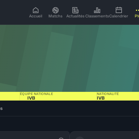
Accueil
Matchs
Actualités
Classements
Calendrier
Pl
ÉQUIPE NATIONALE
NATIONALITÉ
IVB
IVB
os