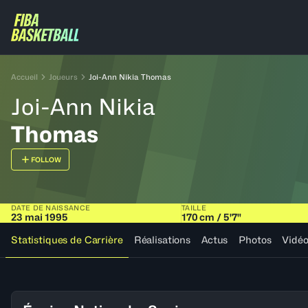
Accueil
Joueurs
Joi-Ann Nikia Thomas
Joi-Ann Nikia
Thomas
FOLLOW
DATE DE NAISSANCE
TAILLE
23 mai 1995
170 cm / 5'7"
Statistiques de Carrière
Réalisations
Actus
Photos
Vidé