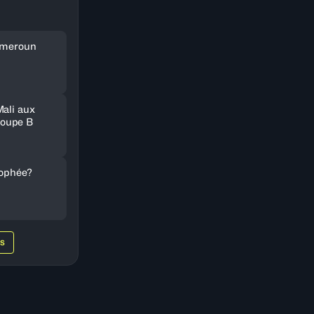
Cameroun
Mali aux
oupe B
rophée?
WS