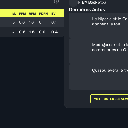
FIBA Basketball
Voir la Légende du Tableau
Dernières Actus
MJ
PPM
RPM
PDPM
EV
Le Nigeria et le 
5
0.6
1.6
0
0.4
donnent le ton
-
0.6
1.6
0.0
0.4
Madagascar et le 
commandes du Gr
Qui soulevèra le t
VOIR TOUTES LES NE