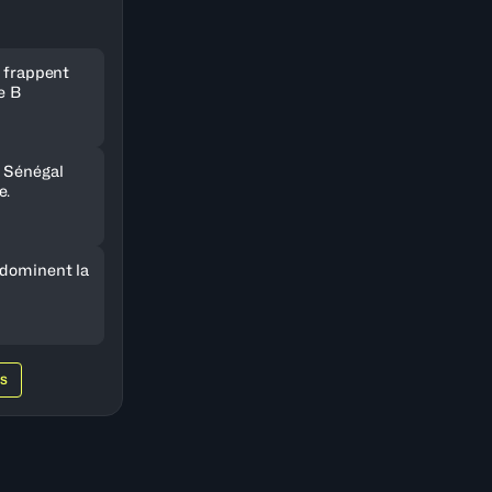
e frappent
e B
 Sénégal
e.
 dominent la
WS