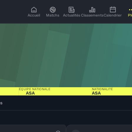
Accueil
Matchs
Actualités
Classements
Calendrier
Pl
ÉQUIPE NATIONALE
NATIONALITÉ
ASA
ASA
os