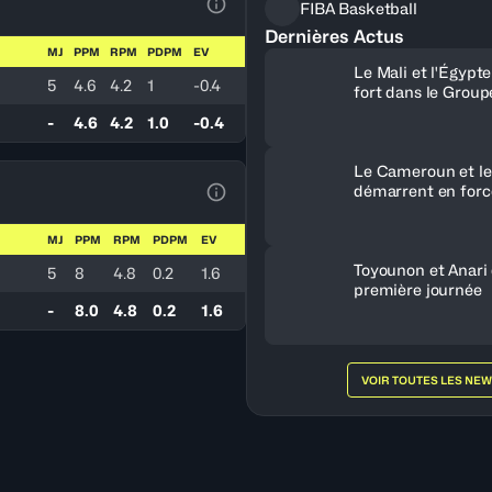
FIBA Basketball
Voir la Légende du Tableau
Dernières Actus
MJ
PPM
RPM
PDPM
EV
Le Mali et l'Égypt
5
4.6
4.2
1
-0.4
fort dans le Group
-
4.6
4.2
1.0
-0.4
Le Cameroun et le
démarrent en forc
Voir la Légende du Tableau
MJ
PPM
RPM
PDPM
EV
Toyounon et Anari
5
8
4.8
0.2
1.6
première journée
-
8.0
4.8
0.2
1.6
VOIR TOUTES LES NE