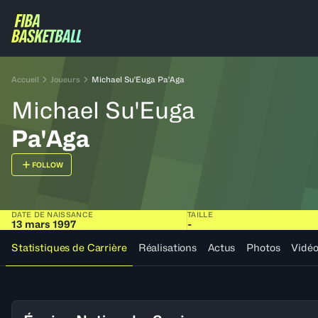
Accueil
Joueurs
Michael Su'Euga Pa'Aga
Michael Su'Euga
Pa'Aga
FOLLOW
DATE DE NAISSANCE
TAILLE
13 mars 1997
-
Statistiques de Carrière
Réalisations
Actus
Photos
Vidé