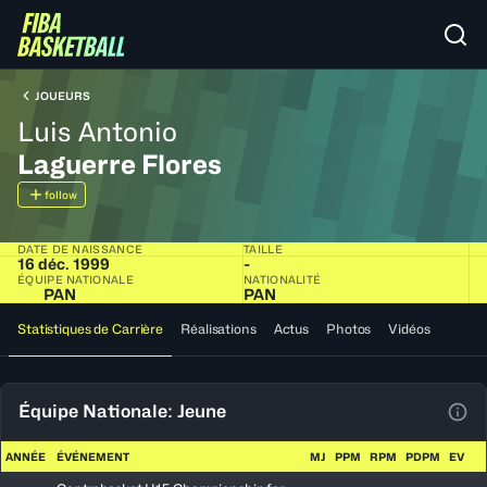
JOUEURS
Luis Antonio
Laguerre Flores
follow
DATE DE NAISSANCE
TAILLE
16 déc. 1999
-
ÉQUIPE NATIONALE
NATIONALITÉ
PAN
PAN
Statistiques de Carrière
Réalisations
Actus
Photos
Vidéos
Équipe Nationale: Jeune
Voir
ANNÉE
ÉVÉNEMENT
MJ
PPM
RPM
PDPM
EV