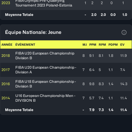
FIBA Olympic Pre-Qualifying
2023
1
2
2
0
1
Tournament 2023 Poland-Estonia
Moyenne Totale
-
2.0
2.0
0.0
1.0
Équipe Nationale: Jeune
Voir
ANNÉE
ÉVÉNEMENT
MJ
PPM
RPM
PDPM
EV
FIBA U20 European Championship
2018
8
9.1
8.1
1.8
11.9
Division B
FIBA U20 European Championship -
2017
7
6.4
5
1.1
7.4
Division A
FIBA U18 European Championship -
2016
8
9.8
8.3
1.4
14.3
Division B
U16 European Championship Men -
2014
7
5.7
7.4
1.1
11.4
DIVISION B
Moyenne Totale
-
7.9
7.3
1.4
11.4