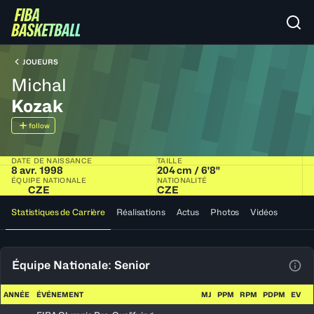
JOUEURS
Michal
Kozak
follow
DATE DE NAISSANCE
TAILLE
8 avr. 1998
204 cm / 6'8"
ÉQUIPE NATIONALE
NATIONALITÉ
CZE
CZE
Statistiques de Carrière
Réalisations
Actus
Photos
Vidéos
Équipe Nationale: Senior
Voir
ANNÉE
ÉVÉNEMENT
MJ
PPM
RPM
PDPM
EV