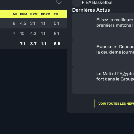
FIBA Basketball
Voir la Légende du Tableau
Dernières Actus
MJ
PPM
RPM
PDPM
EV
Élisez la meilleur
8
4.5
3.1
1.1
5.1
premiers matchs !
7
10
4.3
1.1
8.1
-
7.1
3.7
1.1
6.5
Ewanke et Doucou
la deuxième journ
Le Mali et l'Égypt
fort dans le Group
VOIR TOUTES LES NE