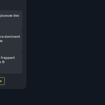
e joueuse des
re dominent
ée
e frappent
e B
WS