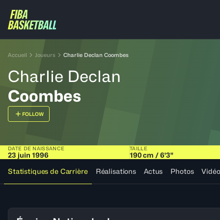
Accueil
Joueurs
Charlie Declan Coombes
Charlie Declan
Coombes
FOLLOW
DATE DE NAISSANCE
TAILLE
23 juin 1996
190 cm / 6'3"
Statistiques de Carrière
Réalisations
Actus
Photos
Vidé