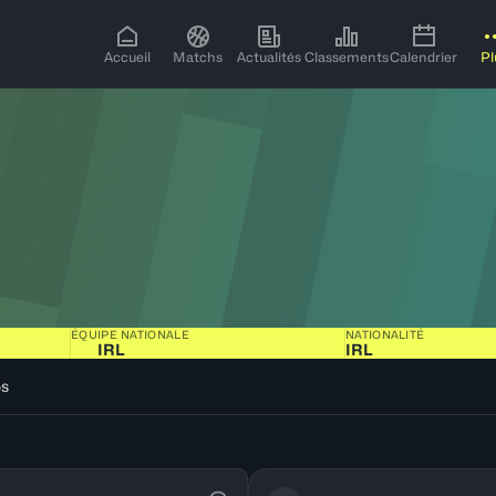
Accueil
Matchs
Actualités
Classements
Calendrier
Pl
ÉQUIPE NATIONALE
NATIONALITÉ
IRL
IRL
os