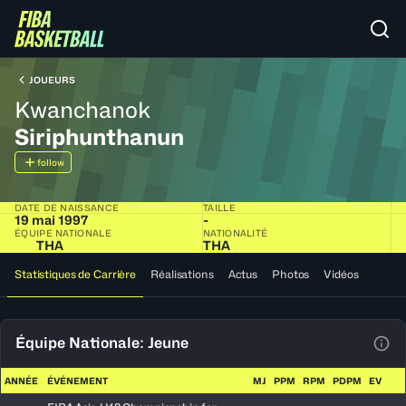
JOUEURS
Kwanchanok
Siriphunthanun
follow
DATE DE NAISSANCE
TAILLE
19 mai 1997
-
ÉQUIPE NATIONALE
NATIONALITÉ
THA
THA
Statistiques de Carrière
Réalisations
Actus
Photos
Vidéos
Équipe Nationale: Jeune
Voir
ANNÉE
ÉVÉNEMENT
MJ
PPM
RPM
PDPM
EV