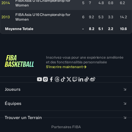
FIBA Asia U18 Championship for
2014
5
7
4.8
0.8
6.2
Women
FIBA Asia U16 Championship for
2013
6
9.2
5.3
3.3
14.2
Women
Moyenne Totale
-
8.2
5.1
2.2
10.6
Inscrivez-vous pour une expérience améliorée
et des fonctionnalités personnalisée
S'inscrire maintenant
Joueurs
Équipes
Trouver un Terrain
Partenaires FIBA