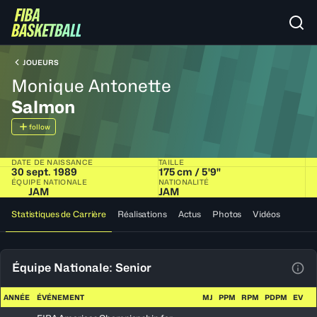
JOUEURS
Monique Antonette
Salmon
follow
DATE DE NAISSANCE
TAILLE
30 sept. 1989
175 cm / 5'9"
ÉQUIPE NATIONALE
NATIONALITÉ
JAM
JAM
Statistiques de Carrière
Réalisations
Actus
Photos
Vidéos
Équipe Nationale: Senior
Voir
ANNÉE
ÉVÉNEMENT
MJ
PPM
RPM
PDPM
EV