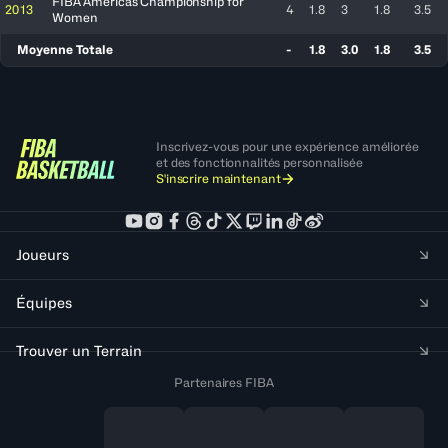
FIBA Americas Championship for
2013
4
1.8
3
1.8
3.5
Women
Moyenne Totale
-
1.8
3.0
1.8
3.5
Inscrivez-vous pour une expérience améliorée
et des fonctionnalités personnalisée
S'inscrire maintenant
Joueurs
Équipes
Trouver un Terrain
Partenaires FIBA