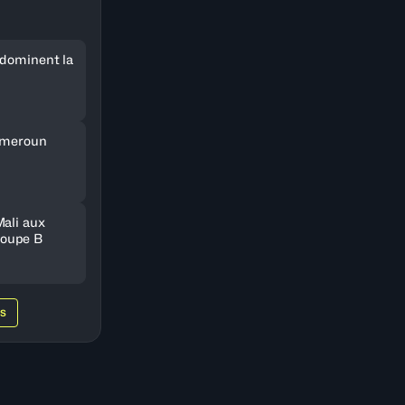
 dominent la
Cameroun
Mali aux
oupe B
WS