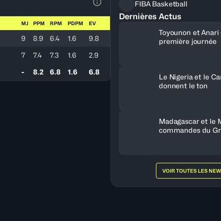
FIBA Basketball
Voir la Légende du Tableau
Dernières Actus
MJ
PPM
RPM
PDPM
EV
Toyounon et Anari
9
8.9
6.4
1.6
9.8
première journée
7
7.4
7.3
1.6
2.9
-
8.2
6.8
1.6
6.8
Le Nigeria et le 
donnent le ton
Madagascar et le 
commandes du Gr
VOIR TOUTES LES NE