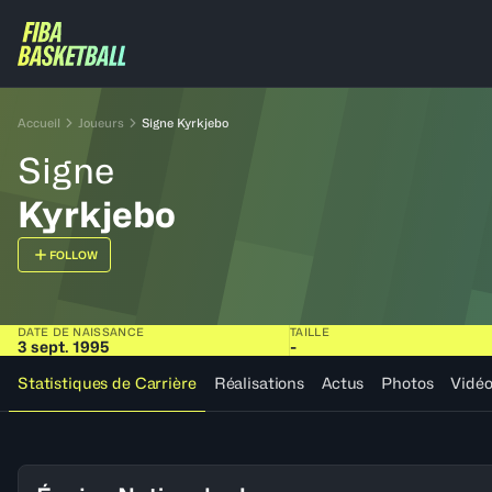
Accueil
Joueurs
Signe Kyrkjebo
Signe
Kyrkjebo
FOLLOW
DATE DE NAISSANCE
TAILLE
3 sept. 1995
-
Statistiques de Carrière
Réalisations
Actus
Photos
Vidé