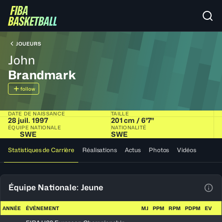
JOUEURS
John
Brandmark
follow
DATE DE NAISSANCE
TAILLE
28 juil. 1997
201 cm / 6'7"
ÉQUIPE NATIONALE
NATIONALITÉ
SWE
SWE
Statistiques de Carrière
Réalisations
Actus
Photos
Vidéos
Équipe Nationale: Jeune
Voir
ANNÉE
ÉVÉNEMENT
MJ
PPM
RPM
PDPM
EV