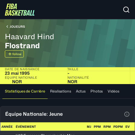
JOUEURS
Haavard Hind
Flostrand
follow
DATE DE NAISSANCE
TAILLE
23 mai 1995
-
ÉQUIPE NATIONALE
NATIONALITÉ
NOR
NOR
Statistiques de Carrière
Réalisations
Actus
Photos
Vidéos
Équipe Nationale: Jeune
Voir
ANNÉE
ÉVÉNEMENT
MJ
PPM
RPM
PDPM
EV