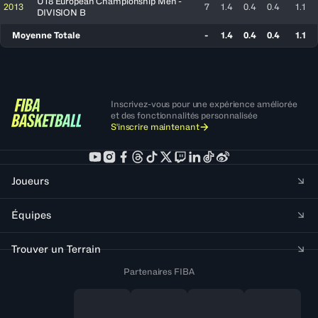
U18 European Championship Men -
2013
7
1.4
0.4
0.4
1.1
DIVISION B
Moyenne Totale
-
1.4
0.4
0.4
1.1
Inscrivez-vous pour une expérience améliorée
et des fonctionnalités personnalisée
S'inscrire maintenant
Joueurs
Équipes
Trouver un Terrain
Partenaires FIBA