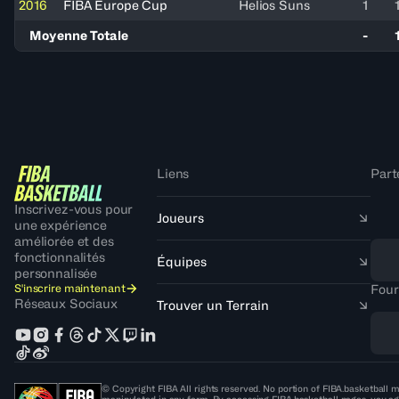
2016
FIBA Europe Cup
Helios Suns
1
Moyenne Totale
-
Liens
Part
Inscrivez-vous pour
Joueurs
une expérience
améliorée et des
fonctionnalités
Équipes
personnalisée
S'inscrire maintenant
Four
Réseaux Sociaux
Trouver un Terrain
© Copyright FIBA All rights reserved. No portion of FIBA.basketball m