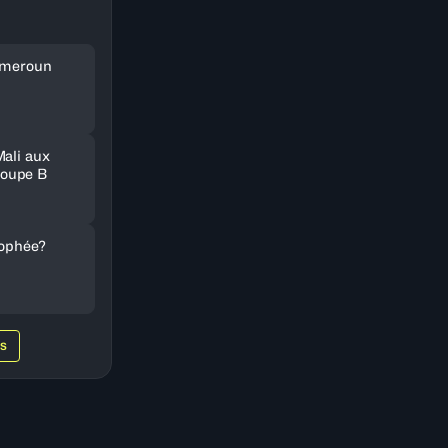
Cameroun
Mali aux
oupe B
rophée?
WS