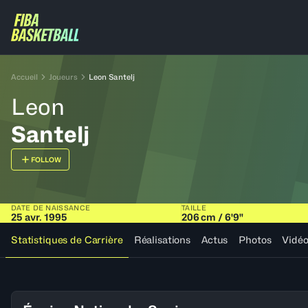
Accueil
Joueurs
Leon Santelj
Leon
Santelj
FOLLOW
DATE DE NAISSANCE
TAILLE
25 avr. 1995
206 cm / 6'9"
Statistiques de Carrière
Réalisations
Actus
Photos
Vidé