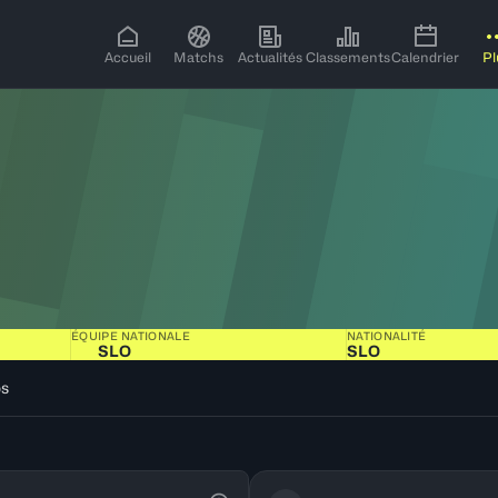
Accueil
Matchs
Actualités
Classements
Calendrier
Pl
ÉQUIPE NATIONALE
NATIONALITÉ
SLO
SLO
os