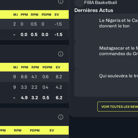
FIBA Basketball
Voir la Légende du Tableau
Dernières Actus
MJ
PPM
RPM
PDPM
EV
Le Nigeria et le 
2
0
0.5
0
-1.5
donnent le ton
-
0.0
0.5
0.0
-1.5
Madagascar et le 
commandes du Gr
Voir la Légende du Tableau
MJ
PPM
RPM
PDPM
EV
Qui soulevèra le t
9
6.6
4.1
0.6
8.2
9
3.3
2.2
0.4
4.2
-
4.9
3.2
0.5
6.2
VOIR TOUTES LES NE
Voir la Légende du Tableau
PPM
RPM
PDPM
EV