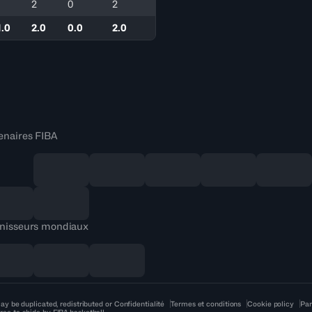
1
2
0
2
1.0
2.0
0.0
2.0
enaires FIBA
nisseurs mondiaux
ay be duplicated, redistributed or
Confidentialité
Termes et conditions
Cookie policy
Par