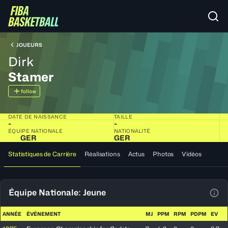
JOUEURS
Dirk
Stamer
follow
DATE DE NAISSANCE
TAILLE
-
-
ÉQUIPE NATIONALE
NATIONALITÉ
GER
GER
Statistiques de Carrière
Réalisations
Actus
Photos
Vidéos
Équipe Nationale: Jeune
Voir
ANNÉE
ÉVÉNEMENT
MJ
PPM
RPM
PDPM
EV