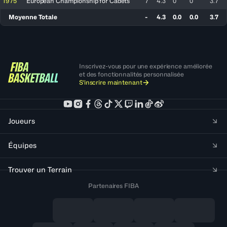
1975
European Championship for Cadets
7
4.3
0
0
3.7
Moyenne Totale
-
4.3
0.0
0.0
3.7
Inscrivez-vous pour une expérience améliorée
et des fonctionnalités personnalisée
S'inscrire maintenant
Joueurs
Équipes
Trouver un Terrain
Partenaires FIBA