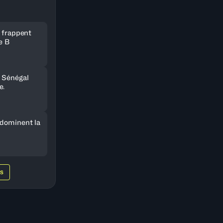
e frappent
e B
 Sénégal
e.
 dominent la
WS