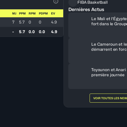
FIBA Basketball
Voir la Légende du Tableau
Dernières Actus
MJ
PPM
RPM
PDPM
EV
Le Mali et l'Égypt
7
5.7
0
0
4.9
fort dans le Group
-
5.7
0.0
0.0
4.9
Le Cameroun et le
démarrent en forc
Toyounon et Anari
première journée
VOIR TOUTES LES NE