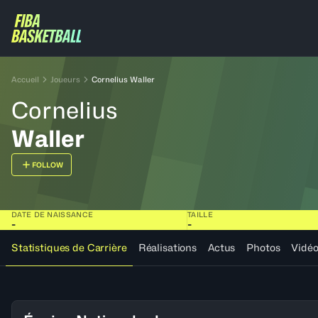
Accueil
Joueurs
Cornelius Waller
Cornelius
Waller
FOLLOW
DATE DE NAISSANCE
TAILLE
-
-
Statistiques de Carrière
Réalisations
Actus
Photos
Vidé