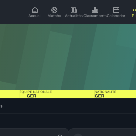
Accueil
Matchs
Actualités
Classements
Calendrier
Pl
ÉQUIPE NATIONALE
NATIONALITÉ
GER
GER
os