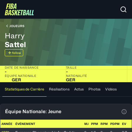
JOUEURS
Harry
Sattel
follow
DATE DE NAISSANCE
TAILLE
-
-
ÉQUIPE NATIONALE
NATIONALITÉ
GER
GER
Statistiques de Carrière
Réalisations
Actus
Photos
Vidéos
Équipe Nationale: Jeune
Voir
ANNÉE
ÉVÉNEMENT
MJ
PPM
RPM
PDPM
EV