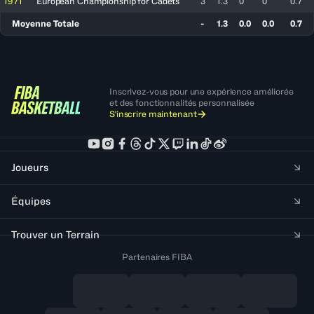
1971
European Championship for Cadets
3
1.3
0
0
0.7
Moyenne Totale
-
1.3
0.0
0.0
0.7
Inscrivez-vous pour une expérience améliorée
et des fonctionnalités personnalisée
S'inscrire maintenant
Joueurs
Équipes
Trouver un Terrain
Partenaires FIBA