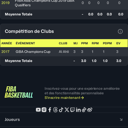
FIBA Asia Champions Cup 2019 GBA
2019
0
0
0
0
0
Qualifiers
Moyenne Totale
-
0.0
0.0
0.0
0.0
Compétition de Clubs
Voir
ANNÉE
ÉVÉNEMENT
CLUB
MJ
PPM
RPM
PDPM
EV
2017
GBA Champions Cup
Al Ahli
3
3
1
1
3
Moyenne Totale
-
3.0
1.0
1.0
3.0
Inscrivez-vous pour une expérience améliorée
et des fonctionnalités personnalisée
S'inscrire maintenant
Joueurs