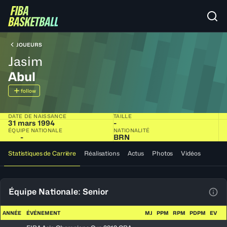
JOUEURS
Jasim
Abul
follow
DATE DE NAISSANCE
TAILLE
31 mars 1994
-
ÉQUIPE NATIONALE
NATIONALITÉ
-
BRN
Statistiques de Carrière
Réalisations
Actus
Photos
Vidéos
Équipe Nationale: Senior
Voir
ANNÉE
ÉVÉNEMENT
MJ
PPM
RPM
PDPM
EV